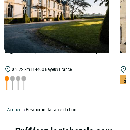
Logis Hôtels | Teritoria Château de Sully
Logi
à 2.72 km | 14400 Bayeux,France
à
Accueil
Restaurant la table du lion