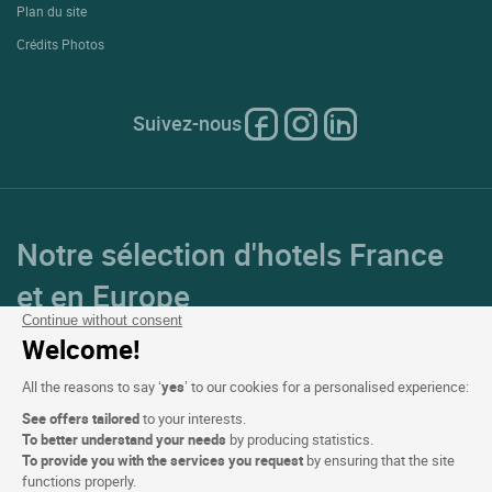
Plan du site
Crédits Photos
Suivez-nous
Notre sélection d'hotels France
et en Europe
Continue without consent
Welcome!
Top Pays
All the reasons to say ‘
yes
’ to our cookies for a personalised experience:
Top Régions
See offers tailored
to your interests.
To better understand your needs
by producing statistics.
Top Villes
To provide you with the services you request
by ensuring that the site
functions properly.