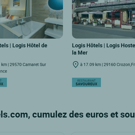
els | Logis Hôtel de
Logis Hôtels | Logis Hoste
la Mer
 km | 29570 Camaret Sur
à 17.09 km | 29160 Crozon,F
ance
ls.com, cumulez des euros et sou