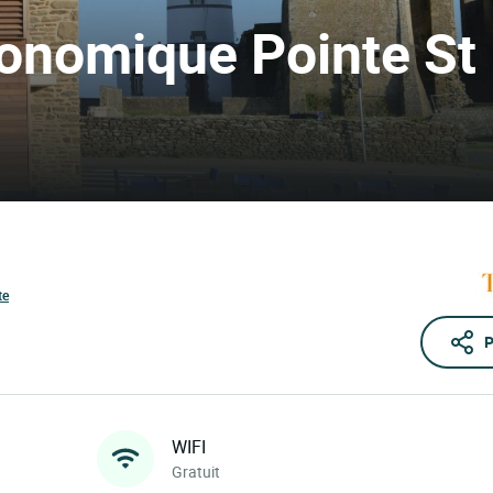
onomique Pointe St
te
P
WIFI
Gratuit