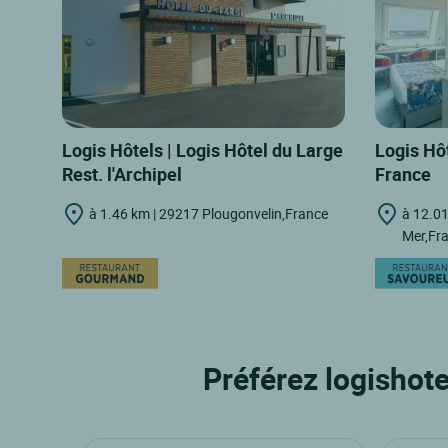
Logis Hôtels | Logis Hôtel du Large
Logis Hôt
Rest. l'Archipel
France
à 1.46 km | 29217 Plougonvelin,France
à 12.01
Mer,Fr
Préférez logishote