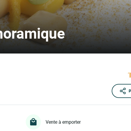
anoramique
P
Vente à emporter