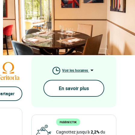
Voir les horaires
En savoir plus
artager
Fidélité ETIK
Cagnottez jusqu'à
2,2%
du