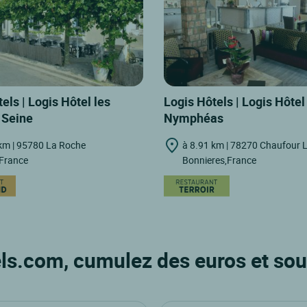
els | Logis Hôtel les
Logis Hôtels | Logis Hôtel
 Seine
Nymphéas
km | 95780 La Roche
à 8.91 km | 78270 Chaufour 
France
Bonnieres,France
ls.com, cumulez des euros et sou