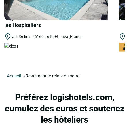
Logis Hôtels | Demeures & Châteaux Hôtel
Logi
les Hospitaliers
à 6.36 km | 26160 Le PoËt Laval,France
à
Accueil
Restaurant le relais du serre
Préférez logishotels.com,
cumulez des euros et soutenez
les hôteliers