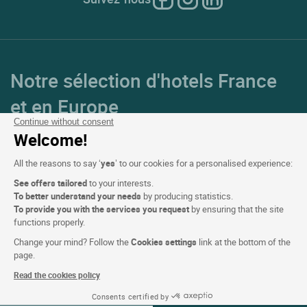
Notre sélection d'hotels France
et en Europe
Continue without consent
Welcome!
Top Pays
All the reasons to say ‘
yes
’ to our cookies for a personalised experience:
Top Régions
See offers tailored
to your interests.
To better understand your needs
by producing statistics.
Top Villes
To provide you with the services you request
by ensuring that the site
functions properly.
Top Hotels
Change your mind? Follow the
Cookies settings
link at the bottom of the
page.
Read the cookies policy
Logis copyright © 2026 Tous droits réservé Réalisé par
SIWAY
Consents certified by