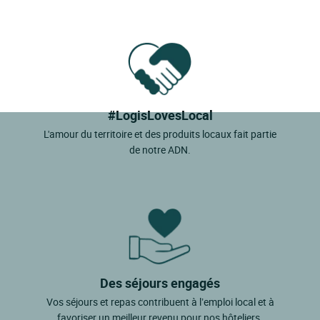
#LogisLovesLocal
L'amour du territoire et des produits locaux fait partie
de notre ADN.
Des séjours engagés
Vos séjours et repas contribuent à l’emploi local et à
favoriser un meilleur revenu pour nos hôteliers.