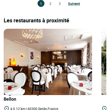
1
2
3
Suivant
Les restaurants à proximité
Logis Hôtels | Logis Hostellerie de la Porte
Logi
Bellon
à 0.12 km | 60300 Senlis,France
à