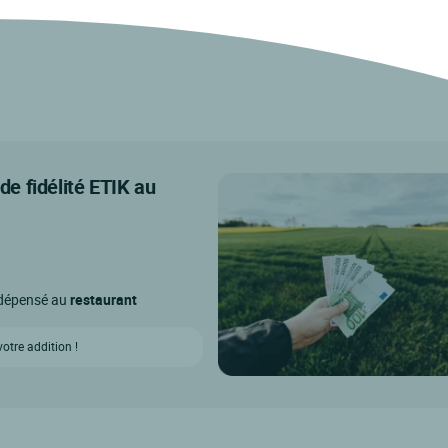
e fidélité ETIK au
o dépensé au
restaurant
tre addition !