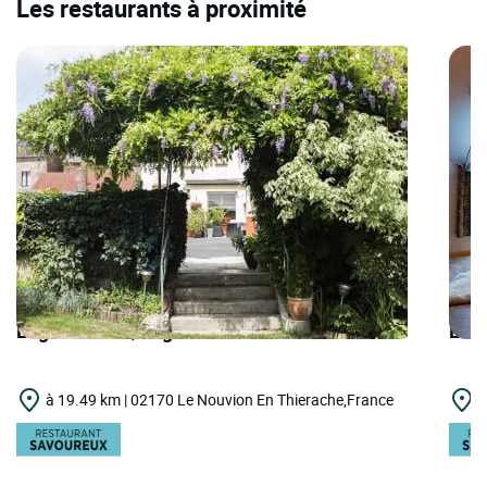
Les restaurants à proximité
Logis Hôtels | Logis Hôtel la Paix
Logi
à 19.49 km | 02170 Le Nouvion En Thierache,France
à