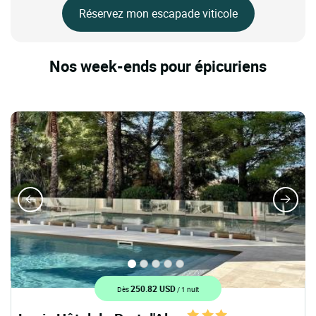
Réservez mon escapade viticole
Nos week-ends pour épicuriens
250.82 USD
Dès
/ 1 nuit