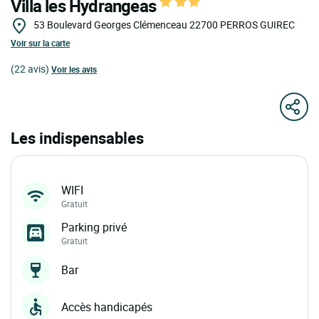
Villa les Hydrangeas
53 Boulevard Georges Clémenceau
22700
PERROS GUIREC
Voir sur la carte
(22 avis)
Voir les avis
Les indispensables
WIFI
Gratuit
Parking privé
Gratuit
Bar
Accès handicapés