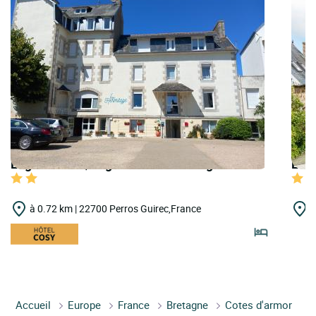
Logis Hôtels | Logis Hôtel Hermitage Hôtel
Logi
à 0.72 km | 22700 Perros Guirec,France
à
Accueil
Europe
France
Bretagne
Cotes d'armor