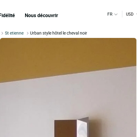
FR
USD
Fidélité
Nous découvrir
St etienne
Urban style hôtel le cheval noir