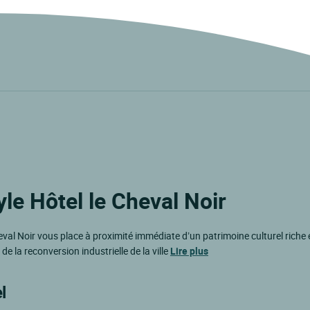
le Hôtel le Cheval Noir
heval Noir vous place à proximité immédiate d’un patrimoine culturel riche 
 la reconversion industrielle de la ville
Lire plus
l