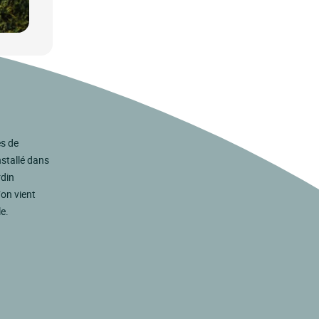
es de
stallé dans
rdin
’on vient
e.