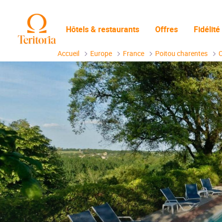
Hôtels & restaurants
Offres
Fidélité
Accueil
Europe
France
Poitou charentes