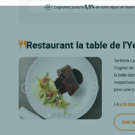
5,5%
Cagnottez jusqu'à
de votre séjour en réser
Restaurant la table de l'
Teritoria L
Cognac en r
la belle de
respectueux
pour une cu
La
Lire plu
Voir l