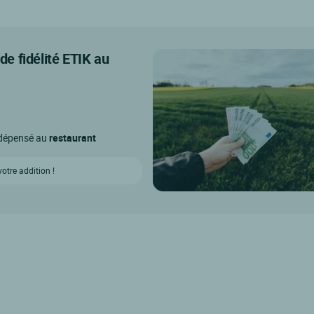
e fidélité ETIK au
o dépensé au
restaurant
tre addition !