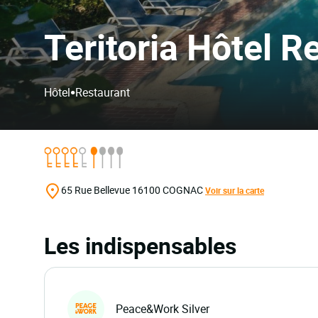
Teritoria Hôtel R
•
Hôtel
Restaurant
65 Rue Bellevue
16100
COGNAC
Voir sur la carte
Les indispensables
Peace&Work Silver