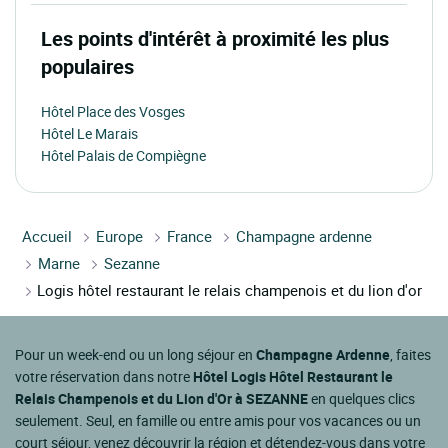
Les points d'intérêt à proximité les plus
populaires
Hôtel Place des Vosges
Hôtel Le Marais
Hôtel Palais de Compiègne
Accueil
Europe
France
Champagne ardenne
Marne
Sezanne
Logis hôtel restaurant le relais champenois et du lion d'or
Pour un week-end ou un long séjour en
Champagne Ardenne
, faites
votre réservation dans notre
Hôtel Logis Hôtel Restaurant le
Relais Champenois et du Lion d'Or à SEZANNE
en quelques clics
seulement. Seul, en famille ou entre amis pour vos vacances ou un
court séjour, venez découvrir la région et détendez-vous dans votre