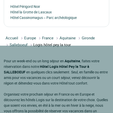
Hôtel Périgord Noir
Hôtel la Grotte de Lascaux
Hôtel Cassinomagus – Parc archéologique
Accueil
Europe
France
Aquitaine
Gironde
Salleboeuf
Logis hôtel pey la tour
Pour un week-end ou un long séjour en
Aquitaine
, faites votre
réservation dans notre
Hôtel Logis Hôtel Pey la Tour à
SALLEBOEUF
en quelques clics seulement. Seul, en famille ou entre
amis pour vos vacances ou un court séjour, venez découvrir la
région et détendez-vous dans votre Hôtel tout confort.
Organisez votre prochain séjour en France ou en Europe et
découvrez les hôtels Logis sur la destination de votre choix. Quelles
que soient vos envies, en été à la mer ou en hiver à la neige, nous
vous offrons la possibilité de réserver vos vacances dans un