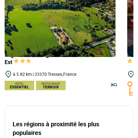
Logis Hôtels | Logis Hôtel Corintel Bordeaux
Logi
Est
à 5.82 km | 33370 Tresses,France
à
Les régions à proximité les plus
populaires