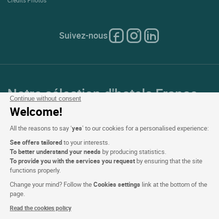
Crédits Photos
Suivez-nous
Notre sélection d'hotels France
Continue without consent
et en Europe
Welcome!
All the reasons to say ‘
yes
’ to our cookies for a personalised experience:
Top Pays
See offers tailored
to your interests.
To better understand your needs
by producing statistics.
Top Régions
To provide you with the services you request
by ensuring that the site
functions properly.
Top Villes
Change your mind? Follow the
Cookies settings
link at the bottom of the
page.
Top Hotels
Read the cookies policy