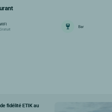
urant
WIFI
Bar
Gratuit
e fidélité ETIK au