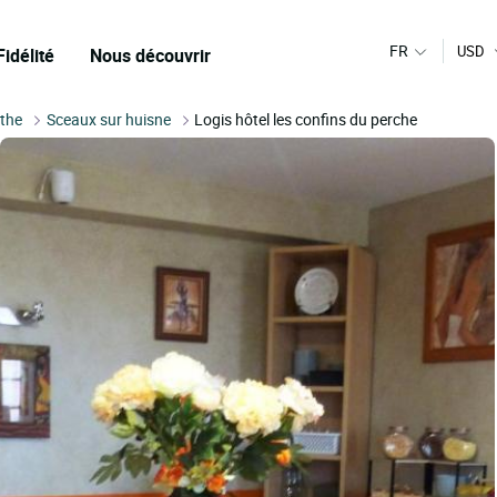
FR
USD
Fidélité
Nous découvrir
the
Sceaux sur huisne
Logis hôtel les confins du perche