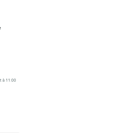
e
t à 11:00