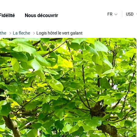
FR
USD
Fidélité
Nous découvrir
the
La fleche
Logis hôtel le vert galant