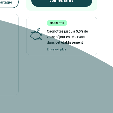
artager
Fidélité ETIK
Cagnottez jusqu'à
5,5%
de
votre séjour en réservant
dans cet établissement
En savoir plus