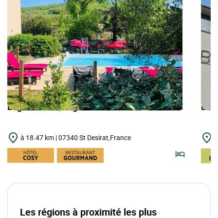
Logis Hôtels | Logis Hôtel la Désirade
Logi
à 18.47 km | 07340 St Desirat,France
à
Les régions à proximité les plus