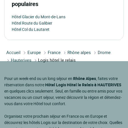
populaires
Hôtel Glacier du Mont-de-Lans
Hôtel Route du Galibier
Hôtel Col du Lautaret
Accueil
Europe
France
Rhône alpes
Drome
Hauterives
Logis hôtel le relais
Pour un week-end ou un long séjour en
Rhône Alpes
, faites votre
réservation dans notre
Hôtel Logis Hôtel le Relais à HAUTERIVES
en quelques clics seulement. Seul, en famille ou entre amis pour vos
vacances ou un court séjour, venez découvrir la région et détendez-
vous dans votre Hôtel tout confort.
Organisez votre prochain séjour en France ou en Europe et
découvrez les hôtels Logis sur la destination de votre choix. Quelles