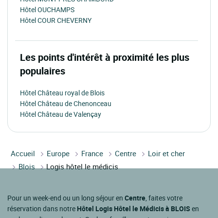
Hôtel OUCHAMPS
Hôtel COUR CHEVERNY
Les points d'intérêt à proximité les plus
populaires
Hôtel Château royal de Blois
Hôtel Château de Chenonceau
Hôtel Château de Valençay
Accueil
Europe
France
Centre
Loir et cher
Blois
Logis hôtel le médicis
Pour un week-end ou un long séjour en
Centre
, faites votre
réservation dans notre
Hôtel Logis Hôtel le Médicis à BLOIS
en