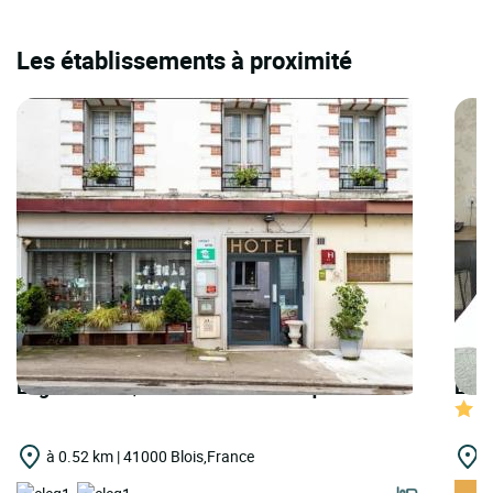
Les établissements à proximité
Logis Hôtels | Cit'Hotel Saint Jacques
Logi
à 0.52 km | 41000 Blois,France
à