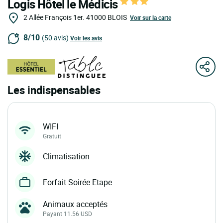
Logis Hôtel le Médicis
2 Allée François 1er.
41000
BLOIS
Voir sur la carte
8/10
(50 avis)
Voir les avis
Les indispensables
WIFI
Gratuit
Climatisation
Forfait Soirée Etape
Animaux acceptés
Payant 11.56 USD