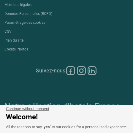
Mentions légales
Données Personnelles (RGPD)
Paramétrage des cookies
CGV
Plan du site
Crédits Photos
Suivez-nous
Notre sélection d'hotels France
Continue without consent
et en Europe
Welcome!
All the reasons to say ‘
yes
’ to our cookies for a personalised experience: