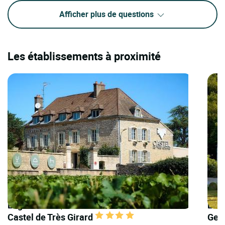
Afficher plus de questions
Les établissements à proximité
Logis Hôtels | Teritoria Hôtel Restaurant
Logi
Castel de Très Girard
Gen