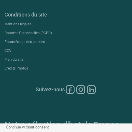
Conditions du site
Mentions légales
Données Personnelles (RGPD)
Paramétrage des cookies
CGV
Plan du site
Crédits Photos
Suivez-nous
Notre sélection d'hotels France
Continue without consent