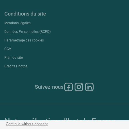
Conditions du site
Mentions légales
Données Personnelles (RGPD)
Paramétrage des cookies
CGV
Plan du site
Crédits Photos
Suivez-nous
Notre sélection d'hotels France
Continue without consent