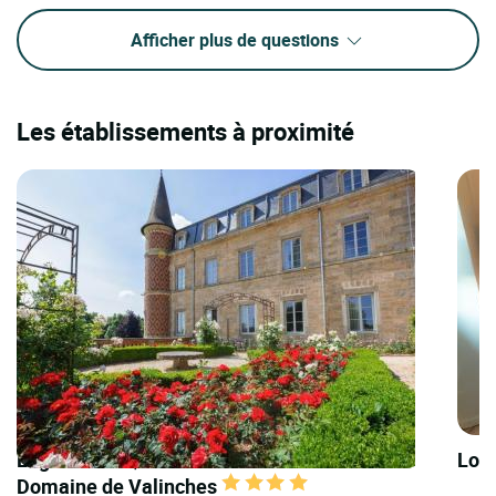
Afficher plus de questions
Les établissements à proximité
Logis Hôtels | Demeures & Châteaux
Logi
Domaine de Valinches