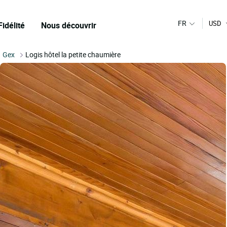
FR
USD
Fidélité
Nous découvrir
Gex
Logis hôtel la petite chaumière