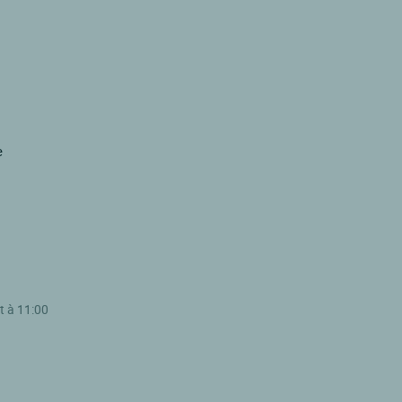
e
t à 11:00