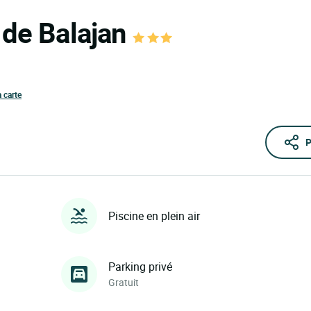
 de Balajan
a carte
P
Piscine en plein air
Parking privé
Gratuit