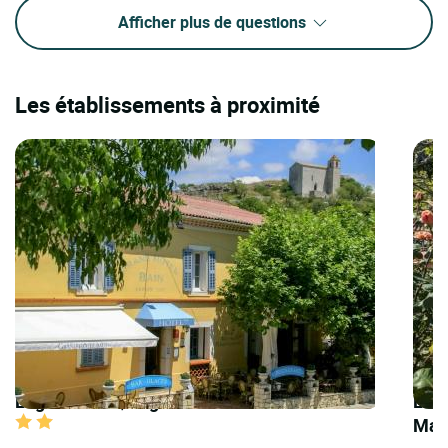
Afficher plus de questions
Les établissements à proximité
Logis Hôtels | Logis Hôtel Grand Hôtel Bain
Logi
Mai