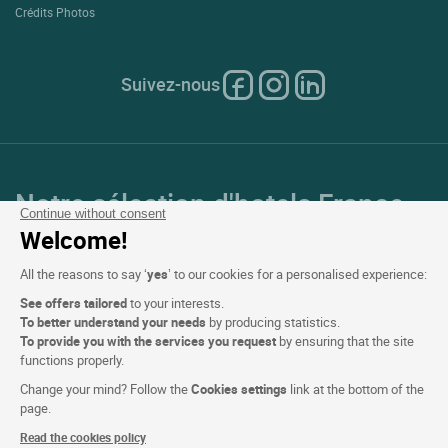
Crédits Photos
Suivez-nous
Notre sélection d'hotels France
Continue without consent
et en Europe
Welcome!
All the reasons to say ‘
yes
’ to our cookies for a personalised experience:
Top Pays
See offers tailored
to your interests.
To better understand your needs
by producing statistics.
Top Régions
To provide you with the services you request
by ensuring that the site
functions properly.
Top Villes
Change your mind? Follow the
Cookies settings
link at the bottom of the
page.
Top Hotels
Read the cookies policy