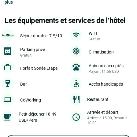
plus
Les équipements et services de l’hôtel
WIFI
Séjour durable: 7.5/10
Gratuit
Parking privé
Climatisation
Gratuit
Animaux acceptés
Forfait Soirée Etape
Payant 11.56 USD
Bar
Accès handicapés
Restaurant
CoWorking
Arrivée et départ
Petit déjeuner 18.49
Arrivée à 15:00, Départ à
USD/Pers
10:00