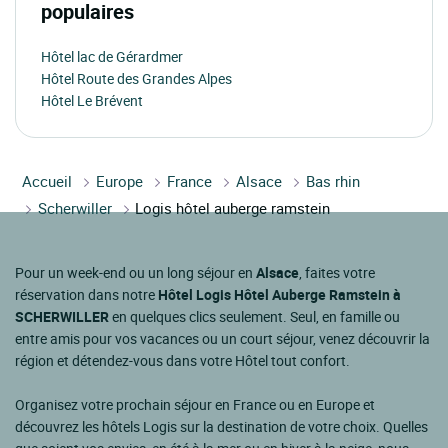
populaires
Hôtel lac de Gérardmer
Hôtel Route des Grandes Alpes
Hôtel Le Brévent
Accueil
Europe
France
Alsace
Bas rhin
Scherwiller
Logis hôtel auberge ramstein
Pour un week-end ou un long séjour en
Alsace
, faites votre
réservation dans notre
Hôtel Logis Hôtel Auberge Ramstein à
SCHERWILLER
en quelques clics seulement. Seul, en famille ou
entre amis pour vos vacances ou un court séjour, venez découvrir la
région et détendez-vous dans votre Hôtel tout confort.
Organisez votre prochain séjour en France ou en Europe et
découvrez les hôtels Logis sur la destination de votre choix. Quelles