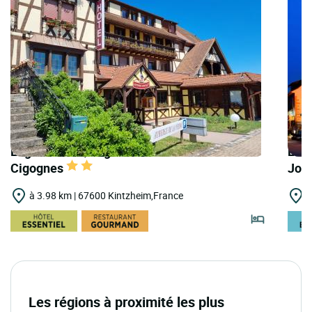
Logis Hôtels | Logis Hôtel Au Parc des
Logi
Cigognes
Jos
à 3.98 km | 67600 Kintzheim,France
à
Les régions à proximité les plus