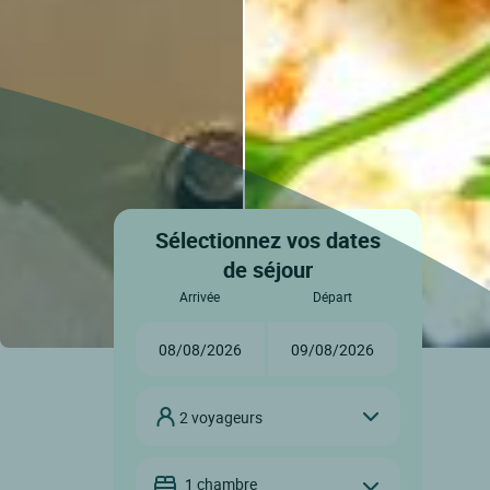
Sélectionnez vos dates
de séjour
arrivée
départ
2 voyageurs
1 chambre