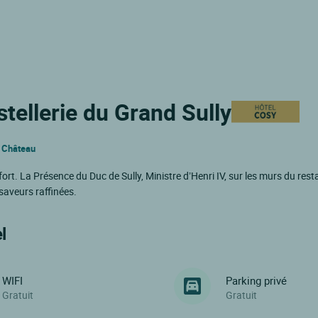
tellerie du Grand Sully
u Château
t. La Présence du Duc de Sully, Ministre d’Henri IV, sur les murs du res
saveurs raffinées.
l
WIFI
Parking privé
Gratuit
Gratuit