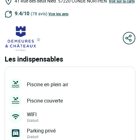
41 Rue des deux Nied.
57220
CONDE NORTHEN
Voir sur la carte
9.4/10
(78 avis)
Voir les avis
Les indispensables
Piscine en plein air
Piscine couverte
WIFI
Gratuit
Parking privé
Gratuit