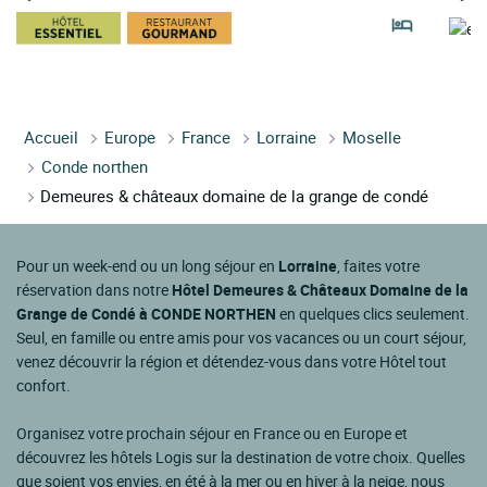
Accueil
Europe
France
Lorraine
Moselle
Conde northen
Demeures & châteaux domaine de la grange de condé
Pour un week-end ou un long séjour en
Lorraine
, faites votre
réservation dans notre
Hôtel Demeures & Châteaux Domaine de la
Grange de Condé à CONDE NORTHEN
en quelques clics seulement.
Seul, en famille ou entre amis pour vos vacances ou un court séjour,
venez découvrir la région et détendez-vous dans votre Hôtel tout
confort.
Organisez votre prochain séjour en France ou en Europe et
découvrez les hôtels Logis sur la destination de votre choix. Quelles
que soient vos envies, en été à la mer ou en hiver à la neige, nous