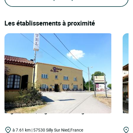
Les établissements à proximité
Logis Hôtels | Logis Hôtel Auberge du Gros
Logi
à 7.61 km | 57530 Silly Sur Nied,France
à