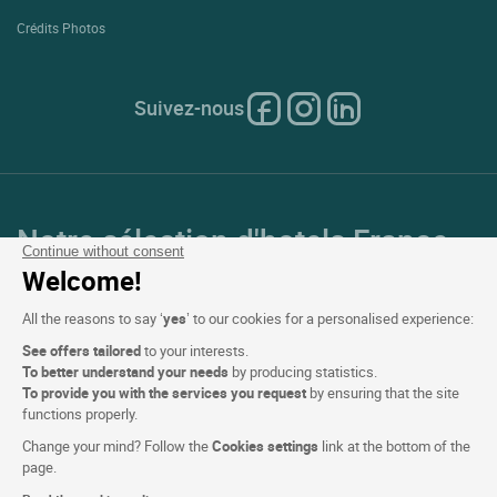
Crédits Photos
Suivez-nous
Notre sélection d'hotels France
Continue without consent
et en Europe
Welcome!
All the reasons to say ‘
yes
’ to our cookies for a personalised experience:
Top Pays
See offers tailored
to your interests.
To better understand your needs
by producing statistics.
Top Régions
To provide you with the services you request
by ensuring that the site
functions properly.
Top Villes
Change your mind? Follow the
Cookies settings
link at the bottom of the
page.
Top Hotels