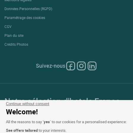
Données Personnelles (RGPD)
Paramétrage des cookies
CGV
Plan du site
Crédits Photos
Suivez-nous
Notre sélection d'hotels France
Continue without consent
et en Europe
Welcome!
All the reasons to say ‘
yes
’ to our cookies for a personalised experience:
Top Pays
See offers tailored
to your interests.