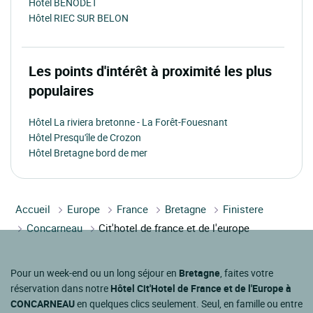
Hôtel BENODET
Hôtel RIEC SUR BELON
Les points d'intérêt à proximité les plus
populaires
Hôtel La riviera bretonne - La Forêt-Fouesnant
Hôtel Presqu'île de Crozon
Hôtel Bretagne bord de mer
Accueil
Europe
France
Bretagne
Finistere
Concarneau
Cit'hotel de france et de l'europe
Pour un week-end ou un long séjour en
Bretagne
, faites votre
réservation dans notre
Hôtel Cit'Hotel de France et de l'Europe à
CONCARNEAU
en quelques clics seulement. Seul, en famille ou entre