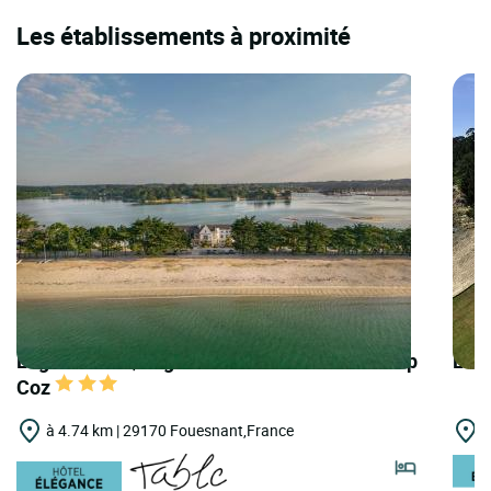
Les établissements à proximité
Logis Hôtels | Logis Hôtel de la Pointe du Cap
Logi
Coz
à 4.74 km | 29170 Fouesnant,France
à