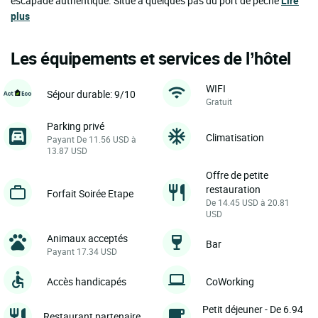
escapade authentique. Situé à quelques pas du port de pêche
Lire
plus
Les équipements et services de l’hôtel
WIFI
Séjour durable: 9/10
Gratuit
Parking privé
Climatisation
Payant De 11.56 USD à
13.87 USD
Offre de petite
restauration
Forfait Soirée Etape
De 14.45 USD à 20.81
USD
Animaux acceptés
Bar
Payant 17.34 USD
Accès handicapés
CoWorking
Petit déjeuner - De 6.94
Restaurant partenaire