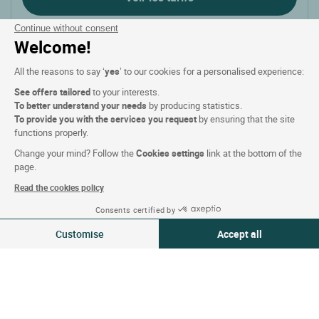
Continue without consent
Welcome!
All the reasons to say ‘
yes
’ to our cookies for a personalised experience:
Préférez logishotels.com,
See offers tailored
to your interests.
cumulez des euros et soutenez
To better understand your needs
by producing statistics.
To provide you with the services you request
by ensuring that the site
les hôteliers
functions properly.
Change your mind? Follow the
Cookies settings
link at the bottom of the
page.
Read the cookies policy
Consents certified by
Customise
Accept all
Consent Management Platform: Personalize Your Options
Axeptio consent
Our platform empowers you to tailor and manage your privacy settings,
Meilleur tarif garanti !!
Nous vous remboursons la différence si vous trouvez
moins cher ailleurs..