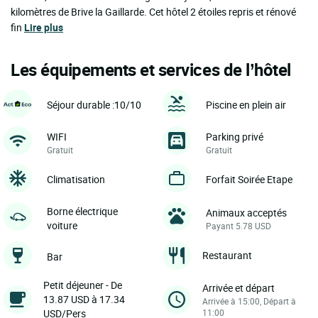
kilomètres de Brive la Gaillarde. Cet hôtel 2 étoiles repris et rénové
fin
Lire plus
Les équipements et services de l’hôtel
Séjour durable :10/10
Piscine en plein air
WIFI
Parking privé
Gratuit
Gratuit
Climatisation
Forfait Soirée Etape
Borne électrique
Animaux acceptés
voiture
Payant 5.78 USD
Restaurant
Bar
Petit déjeuner - De
Arrivée et départ
13.87 USD à 17.34
Arrivée à 15:00, Départ à
USD/Pers
11:00