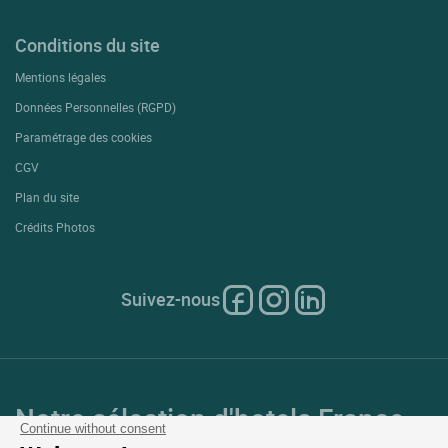
Conditions du site
Mentions légales
Données Personnelles (RGPD)
Paramétrage des cookies
CGV
Plan du site
Crédits Photos
Suivez-nous
Notre sélection d'hotels France
Continue without consent