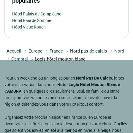
populaires
Hôtel Palais de Compiègne
Hôtel Baie de Somme
Hôtel Vieux Rouen
Accueil
Europe
France
Nord pas de calais
Nord
Cambrai
Logis hôtel mouton blanc
Pour un week-end ou un long séjour en
Nord Pas De Calais
, faites
votre réservation dans notre
Hôtel Logis Hôtel Mouton Blanc à
CAMBRAI
en quelques clics seulement. Seul, en famille ou entre
amis pour vos vacances ou un court séjour, venez découvrir la
région et détendez-vous dans votre Hôtel tout confort.
Organisez votre prochain séjour en France ou en Europe et
découvrez les hôtels Logis sur la destination de votre choix. Quelles
que soient vos envies, en été à la mer ou en hiver à la neige, nous