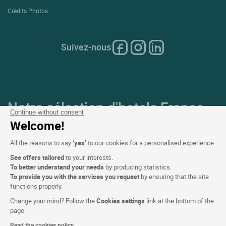
Crédits Photos
Suivez-nous
Notre sélection d'hotels France
Continue without consent
et en Europe
Welcome!
All the reasons to say ‘
yes
’ to our cookies for a personalised experience:
Top Pays
See offers tailored
to your interests.
To better understand your needs
by producing statistics.
Top Régions
To provide you with the services you request
by ensuring that the site
functions properly.
Top Villes
Change your mind? Follow the
Cookies settings
link at the bottom of the
page.
Top Hotels
Read the cookies policy