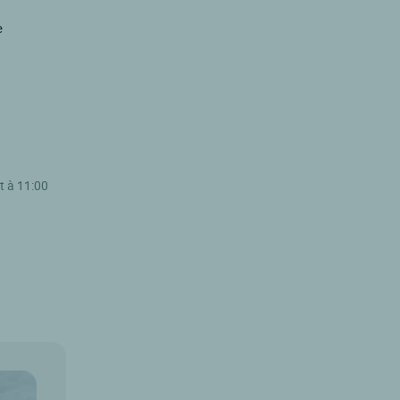
e
t à 11:00