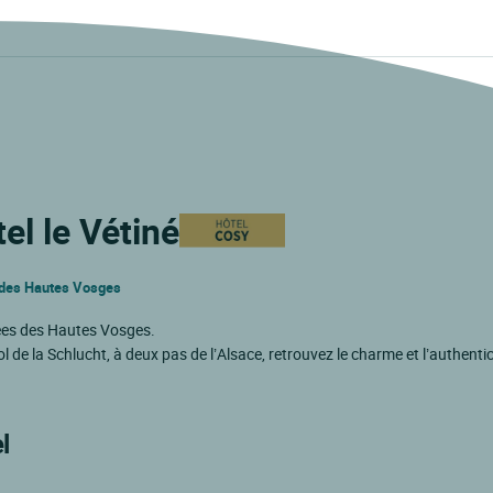
el le Vétiné
s des Hautes Vosges
ées des Hautes Vosges.
 de la Schlucht, à deux pas de l’Alsace, retrouvez le charme et l’authentic
l