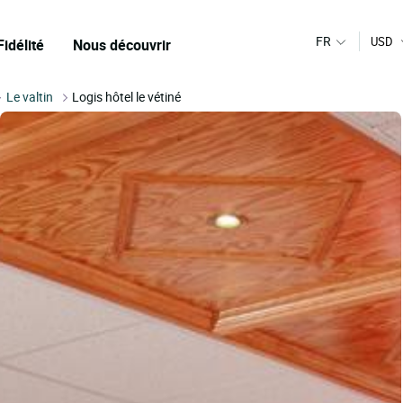
FR
USD
Fidélité
Nous découvrir
Le valtin
Logis hôtel le vétiné