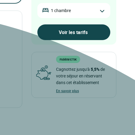
1 chambre
Fidélité ETIK
Cagnottez jusqu'à
5,5%
de
votre séjour en réservant
dans cet établissement
En savoir plus