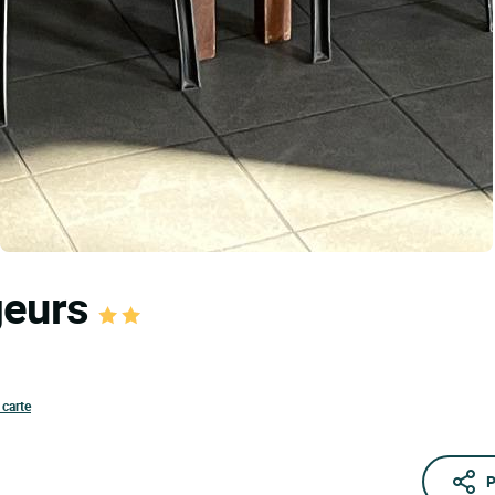
geurs
 carte
P