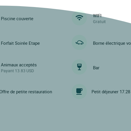
WIFI
Piscine couverte
Gratuit
Forfait Soirée Etape
Borne électrique vo
Animaux acceptés
Bar
Payant 13.83 USD
Offre de petite restauration
Petit déjeuner 17.2