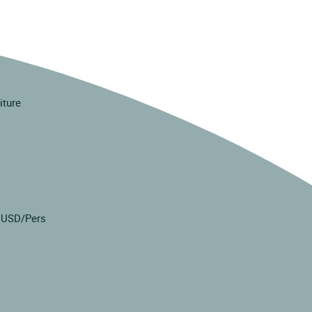
iture
8 USD/Pers