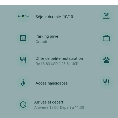
Séjour durable :10/10
Parking privé
Gratuit
Offre de petite restauration
De 13.83 USD à 28.81 USD
Accès handicapés
Arrivée et départ
Arrivée à 15:00, Départ à 11:30