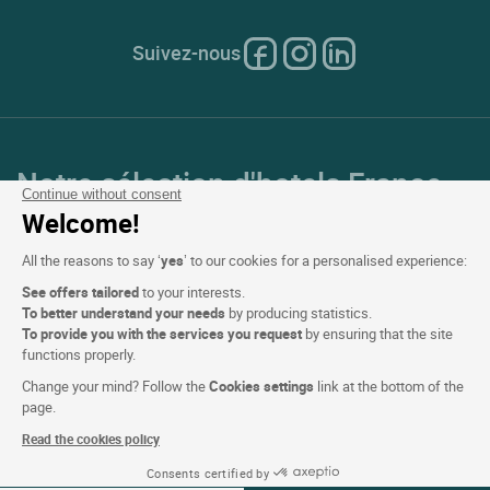
Suivez-nous
Notre sélection d'hotels France
Continue without consent
et en Europe
Welcome!
All the reasons to say ‘
yes
’ to our cookies for a personalised experience:
Top Pays
See offers tailored
to your interests.
To better understand your needs
by producing statistics.
Top Régions
To provide you with the services you request
by ensuring that the site
functions properly.
Top Villes
Change your mind? Follow the
Cookies settings
link at the bottom of the
page.
Top Hotels
Read the cookies policy
Consents certified by