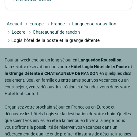
Accueil
Europe
France
Languedoc roussillon
Lozere
Chateauneuf de randon
Logis hôtel de la poste et la grange détente
Pour un week-end ou un long séjour en
Languedoc Roussillon
,
faites votre réservation dans notre
Hôtel Logis Hôtel de la Poste et
la Grange Détente à CHATEAUNEUF DE RANDON
en quelques clics
seulement. Seul, en famille ou entre amis pour vos vacances ou un
court séjour, venez découvrir la région et détendez-vous dans votre
Hôtel tout confort.
Organisez votre prochain séjour en France ou en Europe et
découvrez les hôtels Logis sur la destination de votre choix. Quelles
que soient vos envies, en été à la mer ou en hiver à la neige, nous
vous offrons la possibilité de réserver vos vacances dans un
hébergement de qualité et de profiter d'instants de détente intenses