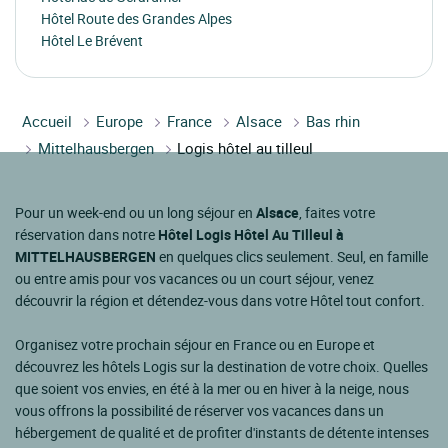
Hôtel Route des Grandes Alpes
Hôtel Le Brévent
Accueil
Europe
France
Alsace
Bas rhin
Mittelhausbergen
Logis hôtel au tilleul
Pour un week-end ou un long séjour en
Alsace
, faites votre
réservation dans notre
Hôtel Logis Hôtel Au Tilleul à
MITTELHAUSBERGEN
en quelques clics seulement. Seul, en famille
ou entre amis pour vos vacances ou un court séjour, venez
découvrir la région et détendez-vous dans votre Hôtel tout confort.
Organisez votre prochain séjour en France ou en Europe et
découvrez les hôtels Logis sur la destination de votre choix. Quelles
que soient vos envies, en été à la mer ou en hiver à la neige, nous
vous offrons la possibilité de réserver vos vacances dans un
hébergement de qualité et de profiter d'instants de détente intenses