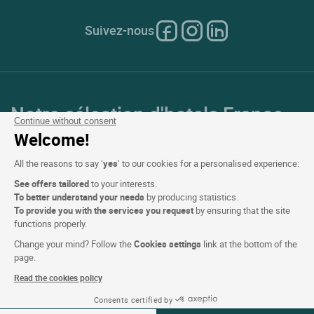
Suivez-nous
Notre sélection d'hotels France
Continue without consent
et en Europe
Welcome!
All the reasons to say ‘
yes
’ to our cookies for a personalised experience:
Top Pays
See offers tailored
to your interests.
To better understand your needs
by producing statistics.
Top Régions
To provide you with the services you request
by ensuring that the site
functions properly.
Top Villes
Change your mind? Follow the
Cookies settings
link at the bottom of the
page.
Top Hotels
Read the cookies policy
Consents certified by
Voir les disponibilités