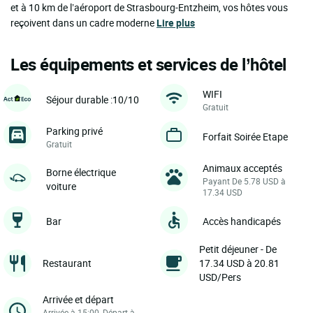
et à 10 km de l’aéroport de Strasbourg-Entzheim, vos hôtes vous
reçoivent dans un cadre moderne
Lire plus
Les équipements et services de l’hôtel
WIFI
Séjour durable :10/10
Gratuit
Parking privé
Forfait Soirée Etape
Gratuit
Animaux acceptés
Borne électrique
Payant De 5.78 USD à
voiture
17.34 USD
Bar
Accès handicapés
Petit déjeuner - De
Restaurant
17.34 USD à 20.81
USD/Pers
Arrivée et départ
Arrivée à 15:00, Départ à