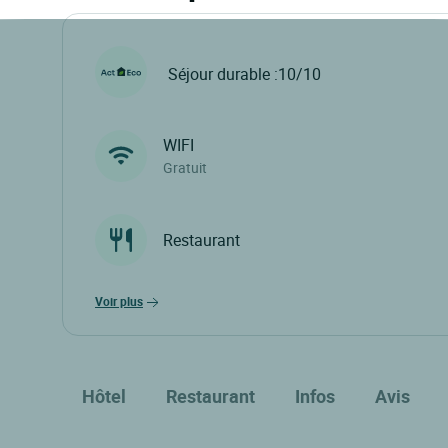
Séjour durable :10/10
WIFI
Gratuit
Restaurant
voir plus
Hôtel
Restaurant
Infos
Avis