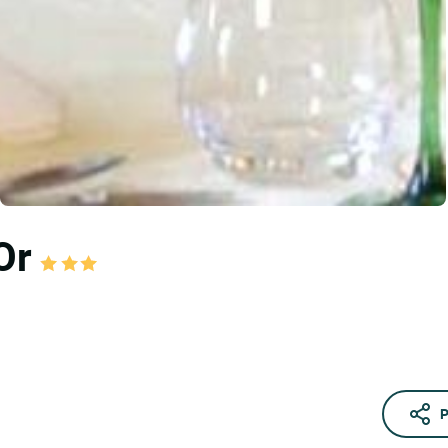
'Or
P