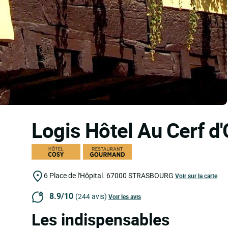
Logis Hôtel Au Cerf d
6 Place de l'Hôpital.
67000
STRASBOURG
Voir sur la carte
8.9/10
(244 avis)
Voir les avis
Les indispensables