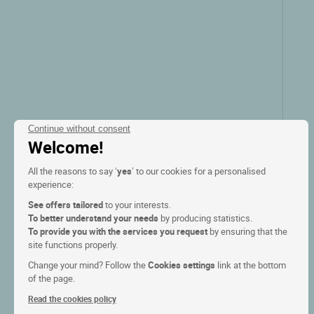
Continue without consent
Welcome!
All the reasons to say ‘
yes
’ to our cookies for a personalised
experience:
See offers tailored
to your interests.
Logis Hôtel la Villa Bleue -
To better understand your needs
by producing statistics.
Laurent Rodriguez
To provide you with the services you request
by ensuring that the
site functions properly.
Cambo les bains, Aquitaine
Change your mind? Follow the
Cookies settings
link at the bottom
of the page.
9.3/10
(182 klantbeoordelingen)
Read the cookies policy