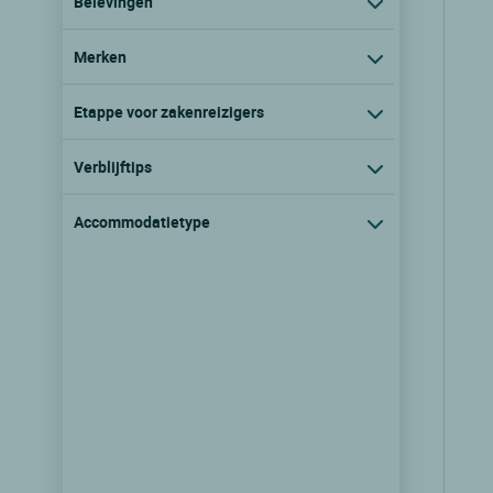
Belevingen
Merken
Etappe voor zakenreizigers
Verblijftips
Accommodatietype
Logis Hôtel Andreinia
Esterencuby, Aquitaine
9.7/10
(116 klantbeoordelingen)
Zie prijzen