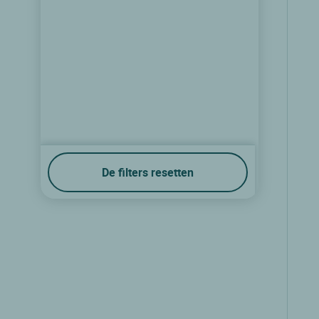
De filters resetten
Logis Hôtel Etchemaïté
Larrau, Aquitaine
9.4/10
(131 klantbeoordelingen)
Zie prijzen