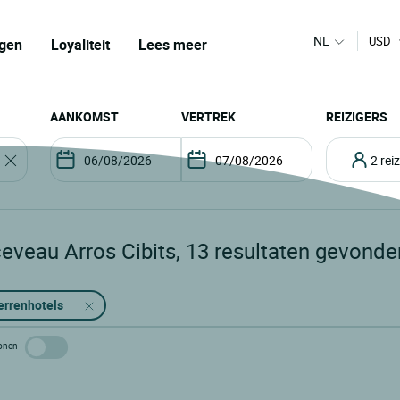
NL
USD
gen
Loyaliteit
Lees meer
AANKOMST
VERTREK
REIZIGERS
2 re
eveau Arros Cibits
,
13
resultaten gevonde
errenhotels
 tonen