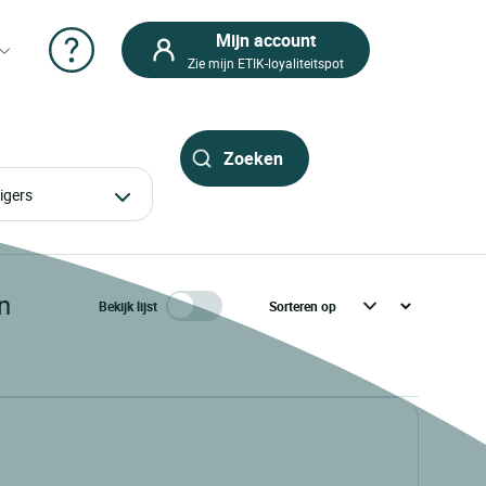
Mijn account
Zie mijn ETIK-loyaliteitspot
izigers
n
Bekijk lijst