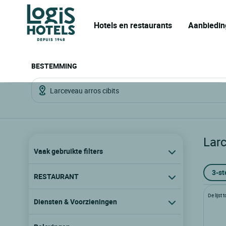
Hotels en restaurants
Aanbiedin
BESTEMMING
Larc
Vaak gebruikte filters
3-st
RESTAURANT
De lijst
Diensten & Voorzieningen