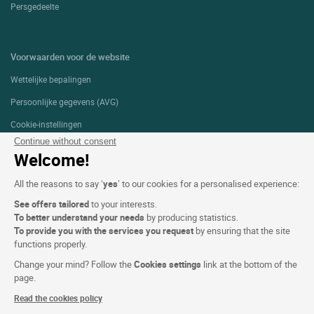
Persgedeelte
Voorwaarden voor de website
Wettelijke bepalingen
Persoonlijke gegevens (AVG)
Cookie-instellingen
Continue without consent
Alg. Voorw.
Welcome!
Ondersteuning
All the reasons to say ‘
yes
’ to our cookies for a personalised experience:
Sitemap
See offers tailored
to your interests.
Foto's
To better understand your needs
by producing statistics.
To provide you with the services you request
by ensuring that the site
functions properly.
VOLG ONS
Change your mind? Follow the
Cookies settings
link at the bottom of the
page.
Read the cookies policy