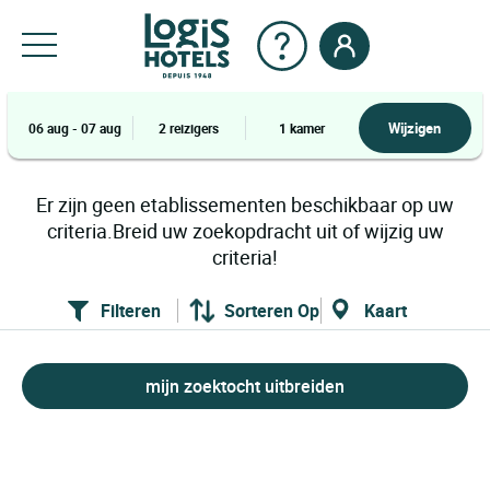
Wijzigen
06 aug - 07 aug
2 reizigers
1 kamer
Er zijn geen etablissementen beschikbaar op uw
criteria.Breid uw zoekopdracht uit of wijzig uw
criteria!
Filteren
Sorteren Op
Kaart
mijn zoektocht uitbreiden