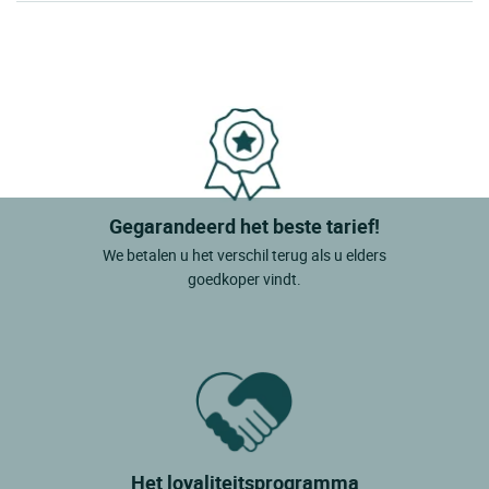
Gegarandeerd het beste tarief!
We betalen u het verschil terug als u elders
goedkoper vindt.
Het loyaliteitsprogramma