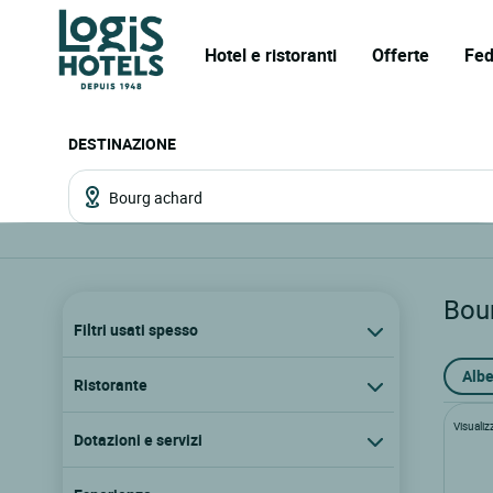
Hotel e ristoranti
Offerte
Fed
DESTINAZIONE
Bou
Filtri usati spesso
Albe
Ristorante
Visualiz
Dotazioni e servizi