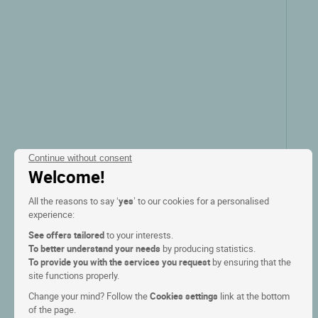
Continue without consent
Welcome!
All the reasons to say ‘
yes
’ to our cookies for a personalised
experience:
See offers tailored
to your interests.
To better understand your needs
by producing statistics.
To provide you with the services you request
by ensuring that the
site functions properly.
Change your mind? Follow the
Cookies settings
link at the bottom
of the page.