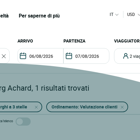
IT
USD
eltà
Per saperne di più
ARRIVO
PARTENZA
VIAGGIATOR
2 vi
rg Achard
,
1
risultati trovati
rghi a 3 stelle
Ordinamento: Valutazione clienti
za l’elenco