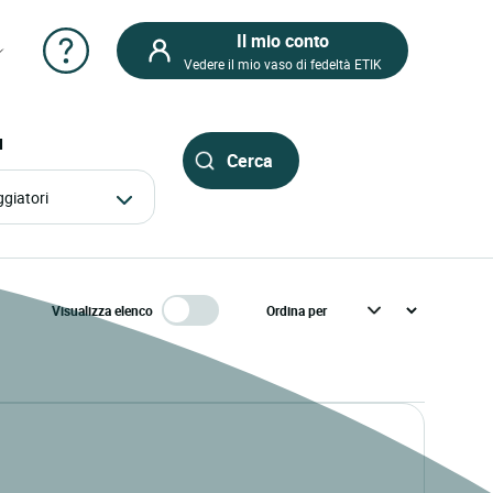
Il mio conto
Vedere il mio vaso di fedeltà ETIK
I
aggiatori
Visualizza elenco