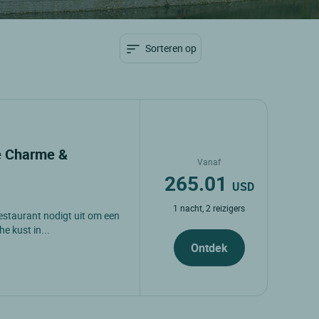
Sorteren op
de Charme &
Vanaf
265.01
USD
1 nacht, 2 reizigers
estaurant nodigt uit om een
he kust in...
Ontdek