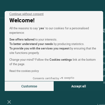
Continue without consent
Welcome!
Onze selectie van hotels in Fr
All the reasons to say ‘
yes
’ to our cookies for a personalised
experience:
See offers tailored
to your interests.
Top Landen
Topregio
To better understand your needs
by producing statistics.
To provide you with the services you request
by ensuring that the
Hotels Frankrijk
Hotels Rh
site functions properly.
Hotels Italië
Hotels Pro
Change your mind? Follow the
Cookies settings
link at the bottom
Hotels Canada
Hotels Aqu
of the page.
Hotels Spanje
Hotels Mid
Read the cookies policy
Hotels België
Hotels Br
Consents certified by
Hotels Duitsland
Hotels La
Customise
Accept all
Hotels Groothertogdom Luxemburg
Consent Management Platform: Personalize Your Options
Axeptio consent
Our platform empowers you to tailor and manage your privacy settin
Logis