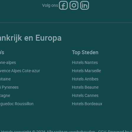
Volg ons
ankrijk en Europa
's
Top Steden
one-alpes
Hotels Nantes
vence Alpes Cote-azur
Hotels Marseille
itaine
Hotels Antibes
i Pyrenees
Hotels Beaune
etagne
Hotels Cannes
nguedoc Roussillon
Hotels Bordeaux
gs, ensuring compliance with regulations. Customize your preferences 
 Hotels copyright © 2026 Alle rechten voorbehouden - CGV. Powered by