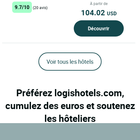
sommes une petite auberge
À partir de
9.7/10
(20 avis)
familiale et conviviale. ...
104.02
USD
Découvrir
Voir tous les hôtels
Préférez logishotels.com,
cumulez des euros et soutenez
les hôteliers