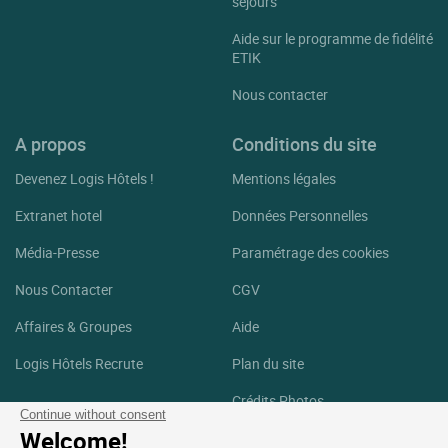
séjours
Aide sur le programme de fidélité
ETIK
Nous contacter
A propos
Conditions du site
Devenez Logis Hôtels !
Mentions légales
Extranet hotel
Données Personnelles
Média-Presse
Paramétrage des cookies
Nous Contacter
CGV
Affaires & Groupes
Aide
Logis Hôtels Recrute
Plan du site
Crédits Photos
Continue without consent
Welcome!
Suivez-nous