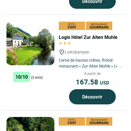
Découvrir
Logis Hôtel Zur Alten Muhle
Luetzkampen
Cerné de hautes crêtes, l'hôtel-
restaurant « Zur Alten Mühle » (« Au
vieux moulin ») se situe à même le
À partir de
10/10
(3 avis)
rivage...
167.58
USD
Découvrir