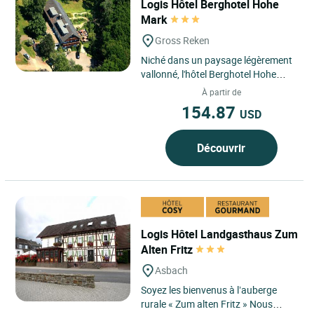
Logis Hôtel Berghotel Hohe
Mark
Gross Reken
Niché dans un paysage légèrement
vallonné, l'hôtel Berghotel Hohe
Mark à Gross Reken offre une
À partir de
retraite paisible et...
154.87
USD
Découvrir
Logis Hôtel Landgasthaus Zum
Alten Fritz
Asbach
Soyez les bienvenus à l’auberge
rurale « Zum alten Fritz » Nous