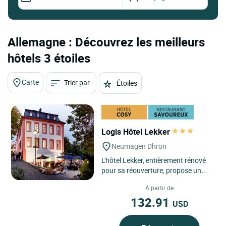
Allemagne : Découvrez les meilleurs
hôtels 3 étoiles
Carte
Trier par
Étoiles
Logis Hôtel Lekker
Neumagen Dhron
L'hôtel Lekker, entièrement rénové
pour sa réouverture, propose un
accueil haut de gamme (3 *** plus)
À partir de
dans un environnement...
132.91
USD