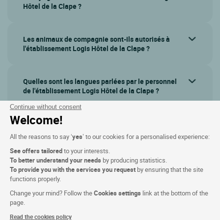
Hôtel de la Clape ?
Les animaux de compagnie sont-ils autorisés à
l'établissement Logis Hôtel de la Clape ?
Quelles sont les langues parlées par le personnel
de l'établissement Logis Hôtel de la Clape ?
Continue without consent
Welcome!
Afficher plus de questions
All the reasons to say ‘
yes
’ to our cookies for a personalised experience:
See offers tailored
to your interests.
To better understand your needs
by producing statistics.
To provide you with the services you request
by ensuring that the site
functions properly.
Change your mind? Follow the
Cookies settings
link at the bottom of the
page.
Read the cookies policy