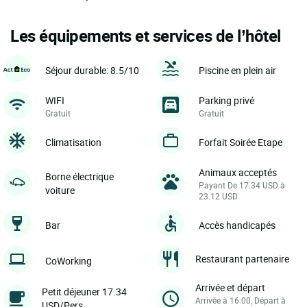
Les équipements et services de l’hôtel
Séjour durable: 8.5/10
Piscine en plein air
WIFI
Parking privé
Gratuit
Gratuit
Climatisation
Forfait Soirée Etape
Animaux acceptés
Borne électrique
Payant De 17.34 USD à
voiture
23.12 USD
Bar
Accès handicapés
Restaurant partenaire
CoWorking
Arrivée et départ
Petit déjeuner 17.34
Arrivée à 16:00, Départ à
USD/Pers