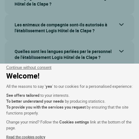
Hôtel de la Clape ?
Les animaux de compagnie sont-ils autorisés à
l'établissement Logis Hôtel de la Clape ?
Quelles sont les langues parlées par le personnel
de l'établissement Logis Hôtel de la Clape ?
Continue without consent
Welcome!
Afficher plus de questions
All the reasons to say ‘
yes
’ to our cookies for a personalised experience:
See offers tailored
to your interests.
To better understand your needs
by producing statistics.
To provide you with the services you request
by ensuring that the site
functions properly.
Change your mind? Follow the
Cookies settings
link at the bottom of the
page.
Read the cookies policy