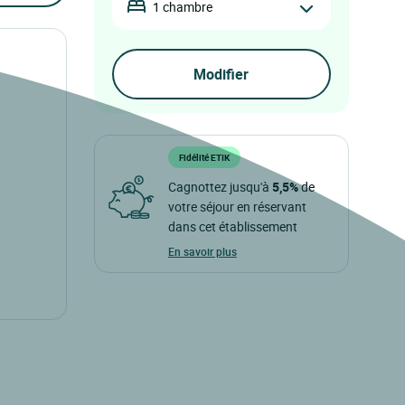
1 chambre
Fidélité ETIK
Cagnottez jusqu'à
5,5%
de
votre séjour en réservant
dans cet établissement
En savoir plus