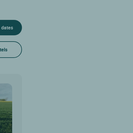
 dates
tels