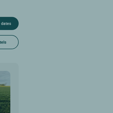
 dates
tels