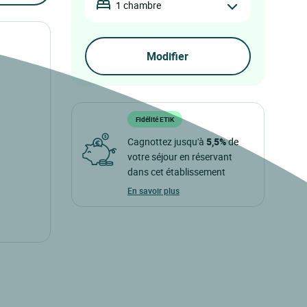
1 chambre
Fidélité ETIK
Cagnottez jusqu'à
5,5%
de
votre séjour en réservant
dans cet établissement
En savoir plus