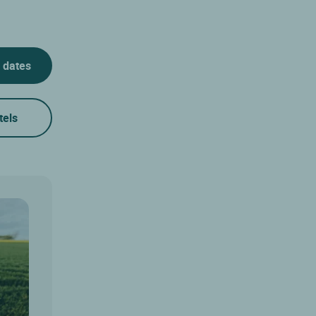
 dates
tels