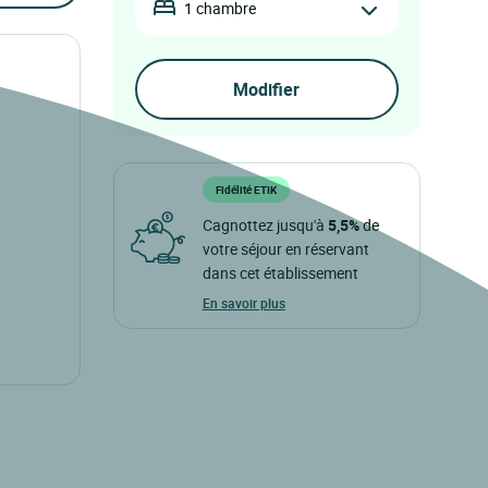
1 chambre
Fidélité ETIK
Cagnottez jusqu'à
5,5%
de
votre séjour en réservant
dans cet établissement
En savoir plus