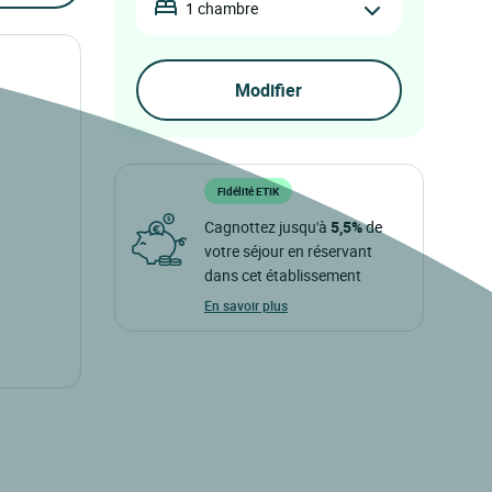
1 chambre
Fidélité ETIK
Cagnottez jusqu'à
5,5%
de
votre séjour en réservant
dans cet établissement
En savoir plus