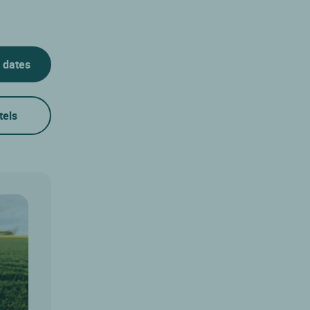
 dates
tels