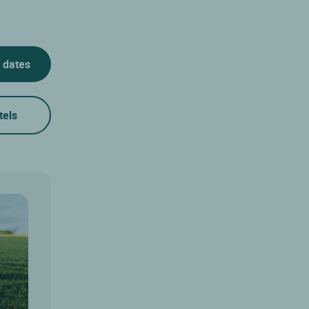
 dates
tels