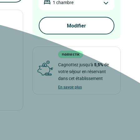
1 chambre
Fidélité ETIK
Cagnottez jusqu'à
5,5%
de
votre séjour en réservant
dans cet établissement
En savoir plus