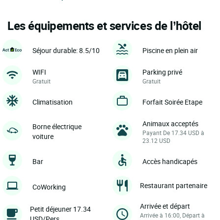
Les équipements et services de l’hôtel
Séjour durable: 8.5/10
Piscine en plein air
WIFI
Parking privé
Gratuit
Gratuit
Climatisation
Forfait Soirée Etape
Animaux acceptés
Borne électrique
Payant De 17.34 USD à
voiture
23.12 USD
Bar
Accès handicapés
Restaurant partenaire
CoWorking
Arrivée et départ
Petit déjeuner 17.34
Arrivée à 16:00, Départ à
USD/Pers