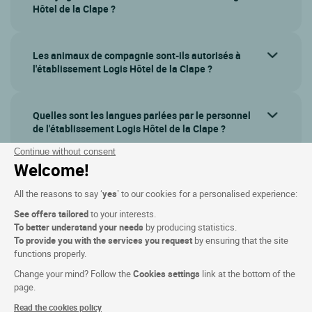
Hôtel de la Clape ?
Les animaux de compagnie sont-ils autorisés à
l'établissement Logis Hôtel de la Clape ?
Quelles sont les langues parlées par le personnel
de l'établissement Logis Hôtel de la Clape ?
Continue without consent
Welcome!
Afficher plus de questions
All the reasons to say ‘
yes
’ to our cookies for a personalised experience:
See offers tailored
to your interests.
To better understand your needs
by producing statistics.
To provide you with the services you request
by ensuring that the site
functions properly.
Change your mind? Follow the
Cookies settings
link at the bottom of the
page.
Read the cookies policy