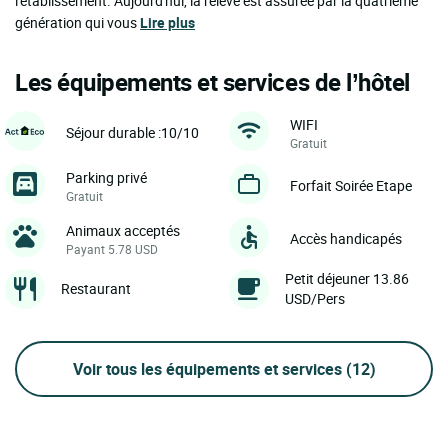
l'établissement. Aujourd'hui, la relève est assurée par la quatrième
génération qui vous
Lire plus
Les équipements et services de l’hôtel
WIFI
Séjour durable :10/10
Gratuit
Parking privé
Forfait Soirée Etape
Gratuit
Animaux acceptés
Accès handicapés
Payant 5.78 USD
Petit déjeuner 13.86
Restaurant
USD/Pers
Voir tous les équipements et services
(12)