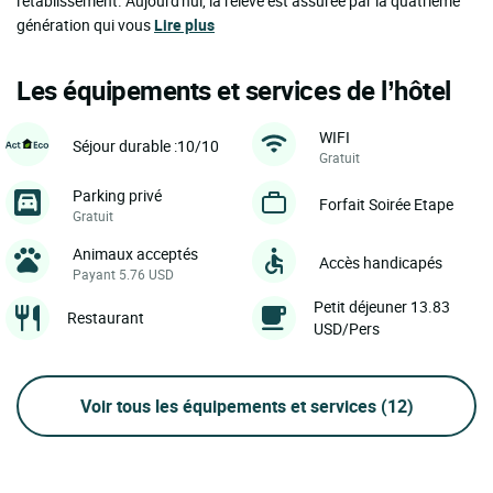
l'établissement. Aujourd'hui, la relève est assurée par la quatrième
génération qui vous
Lire plus
Les équipements et services de l’hôtel
WIFI
Séjour durable :10/10
Gratuit
Parking privé
Forfait Soirée Etape
Gratuit
Animaux acceptés
Accès handicapés
Payant 5.76 USD
Petit déjeuner 13.83
Restaurant
USD/Pers
Voir tous les équipements et services
(12)